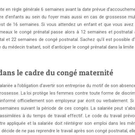
ébute en règle générale 6 semaines avant la date prévue d’accouchem
e d’enfants au sein du foyer mais aussi en cas de grossesse mult
 est de 16 semaines. Si vous attendez un enfant et que vous avez
eaux le congé prénatal passe alors à 12 semaines et postnatal à
al et 22 semaines de congé postnatal. Sachez qu’il est possible d
du médecin traitant, soit d’anticiper le congé prénatal dans la limit
l dans le cadre du congé maternité
lariée a l’obligation d’avertir son entreprise du motif de son absenc
 grossesse. La loi protège les femmes contre toute forme de discri
informé officiellement son employeur par écrit ou verbalement. 
 10 semaines suivant la période de ces congés. La salariée peut s’
ssimilées à du temps de travail effectif. Le code du travail prév
tre appliquée et la salariée doit réintégrer son emploi dans les m
cide de ne pas reprendre le travail après son congé postnatal, elle d