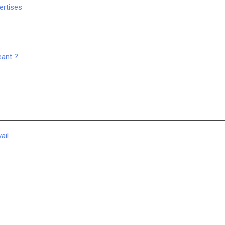
ertises
eant ?
ail